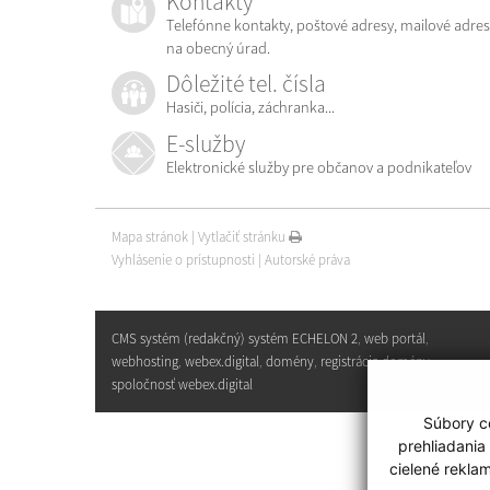
Kontakty
Telefónne kontakty, poštové adresy, mailové adres
na obecný úrad.
Dôležité tel. čísla
Hasiči, polícia, záchranka...
E-služby
Elektronické služby pre občanov a podnikateľov
Mapa stránok
|
Vytlačiť stránku
Vyhlásenie o prístupnosti
|
Autorské práva
CMS systém (redakčný) systém ECHELON 2
,
web portál
,
webhosting
,
webex.digital
,
domény
,
registrácia domény
,
spoločnosť webex.digital
Súbory co
prehliadania
cielené rekla