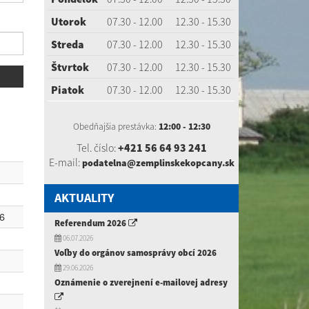
Utorok
07.30 - 12.00
12.30 - 15.30
Streda
07.30 - 12.00
12.30 - 15.30
Štvrtok
07.30 - 12.00
12.30 - 15.30
Piatok
07.30 - 12.00
12.30 - 15.30
Obedňajšia prestávka:
12:00 - 12:30
Tel. číslo:
+421 56 64 93 241
E-mail:
podatelna@zemplinskekopcany.sk
AKTUALITY
6
Referendum 2026
06.07.2026
Voľby do orgánov samosprávy obcí 2026
29.06.2026
Oznámenie o zverejnení e-mailovej adresy