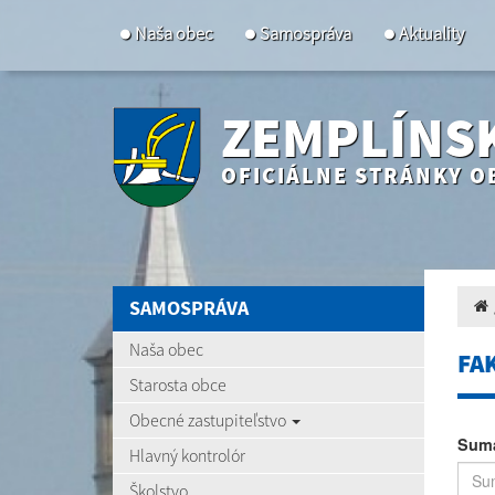
Naša obec
Samospráva
Aktuality
ZEMPLÍNS
OFICIÁLNE STRÁNKY O
SAMOSPRÁVA
Naša obec
FA
Starosta obce
Obecné zastupiteľstvo
Suma
Hlavný kontrolór
Školstvo