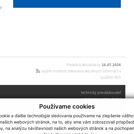
y
Posledná aktualizácia:
16.07.2026
využite možnosť získavania aktuálnych informácií s
využitím RSS
technický prevádzkovateľ
webdesign
|
webex.digital
Používame cookies
okie a ďalšie technológie sledovania používame na zlepšenie vášho
 našich webových stránok, na to, aby sme vám zobrazovali prispôs
my, na analýzu návštevnosti našich webových stránok a na pochopeni