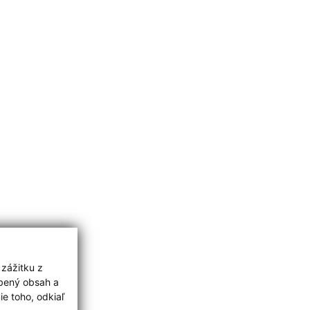
 zážitku z
obený obsah a
e toho, odkiaľ