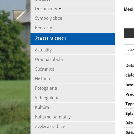
Dokumenty
Mesi
Symboly obce
Kontakty
ŽIVOT V OBCI
zoz
Aktuality
Úradná tabuľa
Deta
Súčasnosť
Čísl
História
Inte
Fotogaléria
Pre
Videogaléria
Typ 
Kultúra
Spla
Kultúrne pamiatky
Dátu
Zvyky a tradície
Dát