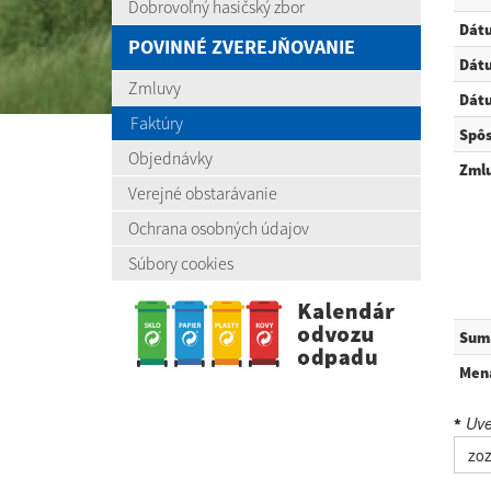
Dobrovoľný hasičský zbor
Dát
POVINNÉ ZVEREJŇOVANIE
Dátu
Zmluvy
Dátu
Faktúry
Spôs
Objednávky
Zmlu
Verejné obstarávanie
Ochrana osobných údajov
Súbory cookies
Sum
Men
Uved
*
zoz