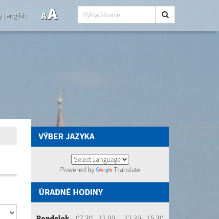
A
A
y
|
english
VÝBER JAZYKA
Powered by
Translate
ÚRADNÉ HODINY
Pondelok
07.30 - 12.00
12.30 - 15.30