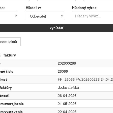
ac:
Hľadať v:
Hľadaný výraz:
nam faktúr
il faktúry
202600288
o
26066
rné číslo
FP: 26066 FV/202600288 24.04.2
dmet
dodávateľská
faktúry
26-04-2026
tnosť
21-05-2026
m zverejnenia
22-04-2026
um vystavenia