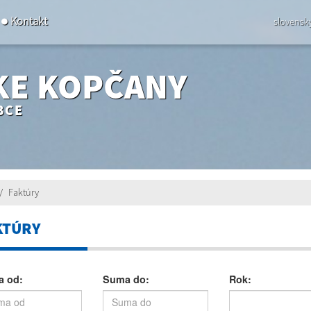
Kontakt
slovensk
KE KOPČANY
BCE
Faktúry
KTÚRY
 od:
Suma do:
Rok: