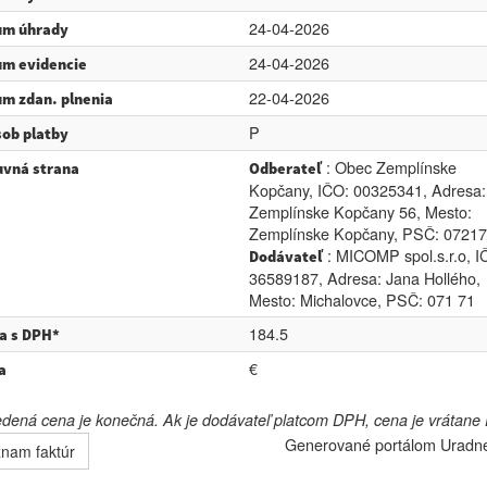
24-04-2026
um úhrady
24-04-2026
m evidencie
22-04-2026
m zdan. plnenia
P
ob platby
: Obec Zemplínske
vná strana
Odberateľ
Kopčany, IČO: 00325341, Adresa:
Zemplínske Kopčany 56, Mesto:
Zemplínske Kopčany, PSČ: 07217
: MICOMP spol.s.r.o, I
Dodávateľ
36589187, Adresa: Jana Hollého,
Mesto: Michalovce, PSČ: 071 71
184.5
a s DPH*
€
a
ená cena je konečná. Ak je dodávateľ platcom DPH, cena je vrátane
Generované portálom
Uradn
nam faktúr