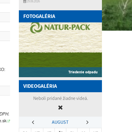
29.06.2026
FOTOGALÉRIA
ČO:
Triedenie odpadu
VIDEOGALÉRIA
Neboli pridané žiadne videá.
 DPH.
e.sk
AUGUST