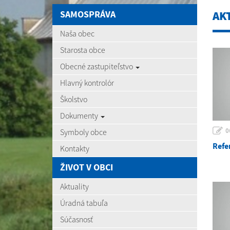
SAMOSPRÁVA
AK
Naša obec
Starosta obce
Obecné zastupiteľstvo
Hlavný kontrolór
Školstvo
Dokumenty
0
Symboly obce
Refe
Kontakty
ŽIVOT V OBCI
Aktuality
Úradná tabuľa
Súčasnosť