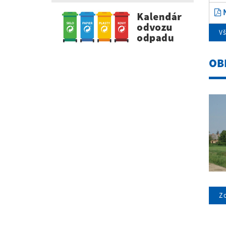
N
V
OB
Zo