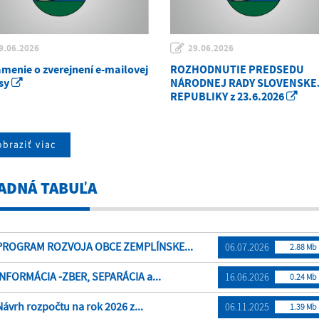
9.06.2026
29.06.2026
menie o zverejnení e-mailovej
ROZHODNUTIE PREDSEDU
sy
NÁRODNEJ RADY SLOVENSKE
REPUBLIKY z 23.6.2026
braziť viac
ADNÁ TABUĽA
ROGRAM ROZVOJA OBCE ZEMPLÍNSKE...
06.07.2026
2.88 Mb
NFORMÁCIA -ZBER, SEPARÁCIA a...
16.06.2026
0.24 Mb
ávrh rozpočtu na rok 2026 z...
06.11.2025
1.39 Mb