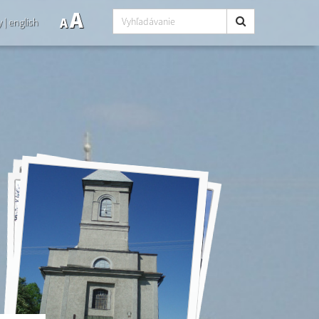
A
A
y
|
english