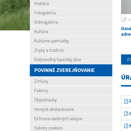
História
Fotogaléria
2
Videogaléria
Ozná
Kultúra
adre
Kultúrne pamiatky
Zvyky a tradície
Dobrovoľný hasičský zbor
Zo
POVINNÉ ZVEREJŇOVANIE
ÚR
Zmluvy
Faktúry
Objednávky
P
Verejné obstarávanie
I
Ochrana osobných údajov
N
Súbory cookies