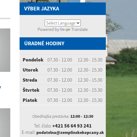
VÝBER JAZYKA
Powered by
Translate
ÚRADNÉ HODINY
Pondelok
07.30 - 12.00
12.30 - 15.30
Utorok
07.30 - 12.00
12.30 - 15.30
Streda
07.30 - 12.00
12.30 - 15.30
y
Štvrtok
07.30 - 12.00
12.30 - 15.30
Piatok
07.30 - 12.00
12.30 - 15.30
Obedňajšia prestávka:
12:00 - 12:30
Tel. číslo:
+421 56 64 93 241
E-mail:
podatelna@zemplinskekopcany.sk