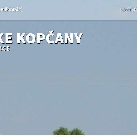
Kontakt
slovensk
KE KOPČANY
BCE