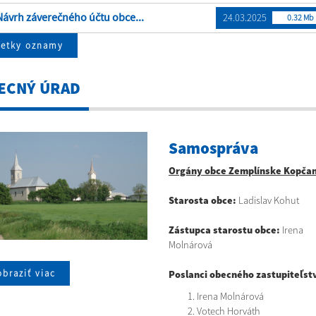
ávrh záverečného účtu obce...
24.03.2025
0.32 Mb
šetky oznamy
ECNÝ ÚRAD
Samospráva
Orgány obce Zemplínske Kopča
Starosta obce:
Ladislav Kohut
Zástupca starostu obce:
Irena
Molnárová
braziť viac
Poslanci obecného zastupiteľst
Irena Molnárová
Votech Horváth