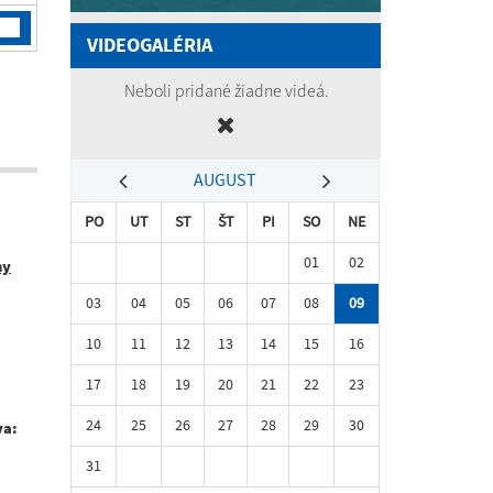
VIDEOGALÉRIA
Neboli pridané žiadne videá.
AUGUST
PO
UT
ST
ŠT
PI
SO
NE
01
02
ny
03
04
05
06
07
08
09
10
11
12
13
14
15
16
17
18
19
20
21
22
23
24
25
26
27
28
29
30
va:
31