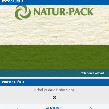
FOTOGALÉRIA
Triedenie odpadu
VIDEOGALÉRIA
Neboli pridané žiadne videá.
AUGUST