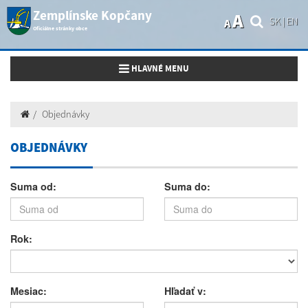
Zemplínske Kopčany
A
SK
|
EN
A
Oficiálne stránky obce
Toggle navigation
HLAVNÉ MENU
Objednávky
OBJEDNÁVKY
Suma od:
Suma do:
Rok:
Mesiac:
Hľadať v: