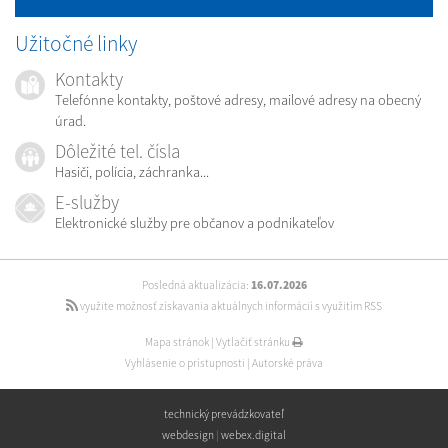
Užitočné linky
Kontakty
Telefónne kontakty, poštové adresy, mailové adresy na obecný
úrad.
Dôležité tel. čísla
Hasiči, polícia, záchranka...
E-služby
Elektronické služby pre občanov a podnikateľov
Posledná aktualizácia:
16.07.2026
využite možnosť získavania aktuálnych informácií s využitím RSS
Mapa stránok
|
Vytlačiť stránku
Vyhlásenie o prístupnosti
|
Autorské práva
technický prevádzkovateľ
webdesign
|
webex.digital