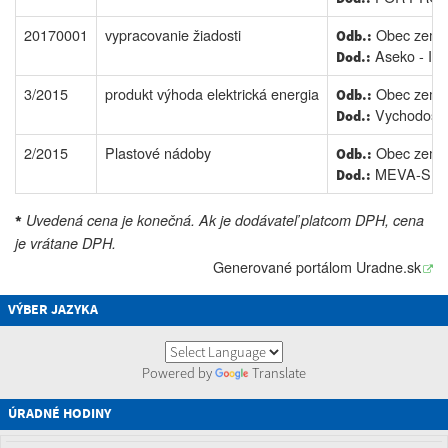
20170001
vypracovanie žiadosti
Obec zempl
Odb.:
Aseko - Ing
Dod.:
3/2015
produkt výhoda elektrická energia
Obec zempl
Odb.:
Vychodoslov
Dod.:
2/2015
Plastové nádoby
Obec zempl
Odb.:
MEVA-SK, s
Dod.:
Uvedená cena je konečná. Ak je dodávateľ platcom DPH, cena
*
je vrátane DPH.
Generované portálom
Uradne.sk
VÝBER JAZYKA
Powered by
Translate
ÚRADNÉ HODINY