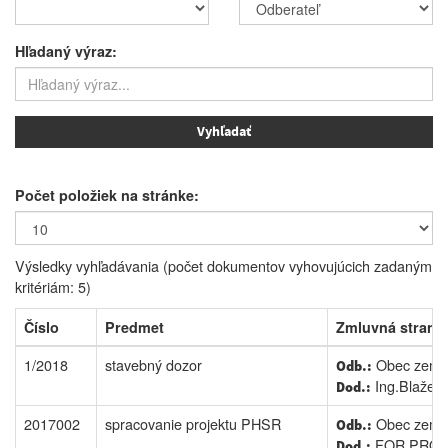
Hľadaný výraz:
Počet položiek na stránke:
Výsledky vyhľadávania (počet dokumentov vyhovujúcich zadaným
kritériám: 5)
Číslo
Predmet
Zmluvná strana
1/2018
stavebný dozor
Obec zempl
Odb.:
Ing.Blažej 
Dod.:
2017002
spracovanie projektu PHSR
Obec zempl
Odb.:
FOR PROJE
Dod.: