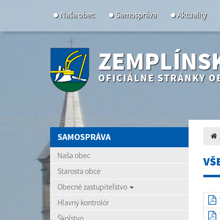
Naša obec
Samospráva
Aktuality
ZEMPLÍNS
OFICIÁLNE STRÁNKY O
SAMOSPRÁVA
Naša obec
VŠ
Starosta obce
Obecné zastupiteľstvo
Hlavný kontrolór
Školstvo