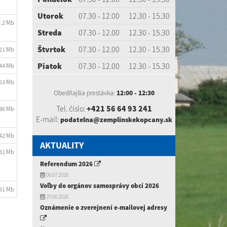
Utorok
07.30 - 12.00
12.30 - 15.30
0.2 Mb
Streda
07.30 - 12.00
12.30 - 15.30
Štvrtok
07.30 - 12.00
12.30 - 15.30
.21 Mb
Piatok
07.30 - 12.00
12.30 - 15.30
.44 Mb
.63 Mb
Obedňajšia prestávka:
12:00 - 12:30
Tel. číslo:
+421 56 64 93 241
.86 Mb
E-mail:
podatelna@zemplinskekopcany.sk
.42 Mb
AKTUALITY
.31 Mb
Referendum 2026
06.07.2026
Voľby do orgánov samosprávy obcí 2026
.91 Mb
29.06.2026
Oznámenie o zverejnení e-mailovej adresy