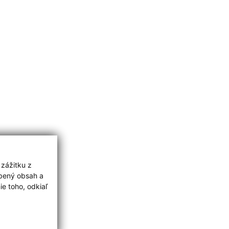
 zážitku z
obený obsah a
e toho, odkiaľ