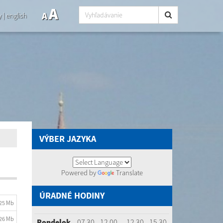
A
A
y
|
english
VÝBER JAZYKA
Powered by
Translate
ÚRADNÉ HODINY
.25 Mb
.26 Mb
Pondelok
07.30 - 12.00
12.30 - 15.30