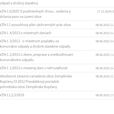
odpad a drobný stavebný
VZN č.3/2025 O podmienkach chovu , vodenia a
17.12.2024
| 
držania psov na území obce
VZN č.1 povodňový plán záchranných prác obce
08.06.2022
| 2
VZN č. 4/2013 o miestnych daniach
08.06.2022
| 0
VZN č. 3/2013 - o miestnom poplatku za
08.06.2022
| 0
komunálne odpady a drobné stavebné odpady
VZN č. 2/2013 o zbere, preprave a zneškodňovaní
08.06.2022
| 1
komunálneho odpadu
VZN č. 1/2013 o miestnej dani z nehnuteľností
08.06.2022
| 0
Všeobecné závezné nariadenie obce Zemplínske
08.06.2022
| 0
Kopčany č3-2012 Prevádzkový poriadok
pohrebiska obce Zemplínske Kopčany
VZN č.1,2,3/2019
08.06.2022
| 2