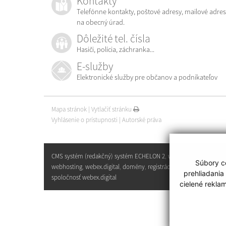
Kontakty
Telefónne kontakty, poštové adresy, mailové adres
na obecný úrad.
Dôležité tel. čísla
Hasiči, polícia, záchranka...
E-služby
Elektronické služby pre občanov a podnikateľov
Mapa stránok
|
Vytlačiť stránku
Vyhlásenie o prístupnosti
|
Autorské práva
CMS systém (redakčný) systém ECHELON 2
,
web portál
,
Súbory co
webhosting
,
webex.digital
,
domény
,
registrácia domény
,
prehliadania
spoločnosť webex.digital
cielené rekla