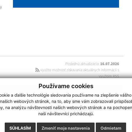
y
Posledná aktualizácia:
16.07.2026
využite možnosť získavania aktuálnych informácií s
využitím RSS
Používame cookies
technický prevádzkovateľ
okie a ďalšie technológie sledovania používame na zlepšenie vášho
webdesign
|
webex.digital
 našich webových stránok, na to, aby sme vám zobrazovali prispôs
my, na analýzu návštevnosti našich webových stránok a na pochopeni
naši návštevníci prichádzajú.
SÚHLASÍM
Zmeniť moje nastavenia
Odmietam