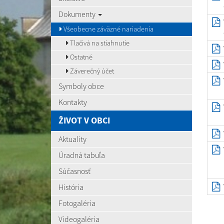
Dokumenty
Všeobecne záväzné nariadenia
Tlačivá na stiahnutie
Ostatné
Záverečný účet
Symboly obce
Kontakty
ŽIVOT V OBCI
Aktuality
Úradná tabuľa
Súčasnosť
História
Fotogaléria
Videogaléria