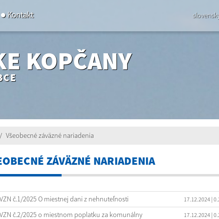
Kontakt
slovensk
KE KOPČANY
BCE
Všeobecné záväzné nariadenia
EOBECNÉ ZÁVÄZNÉ NARIADENIA
VZN č.1/2025 O miestnej dani z nehnuteľnosti
17.12.2024
| 0
VZN č.2/2025 o miestnom poplatku za komunálny
17.12.2024
| 0