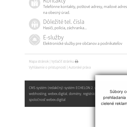
Kontakty
Telefónne kontakty, poštové adresy, mailové adres
na obecný úrad.
Dôležité tel. čísla
Hasiči, polícia, záchranka...
E-služby
Elektronické služby pre občanov a podnikateľov
Mapa stránok
|
Vytlačiť stránku
Vyhlásenie o prístupnosti
|
Autorské práva
CMS systém (redakčný) systém ECHELON 2
,
web portál
,
Súbory co
webhosting
,
webex.digital
,
domény
,
registrácia domény
,
prehliadania
spoločnosť webex.digital
cielené rekla