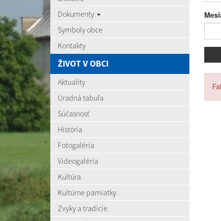
Dokumenty
Mesi
Symboly obce
Kontakty
ŽIVOT V OBCI
Aktuality
Fa
Úradná tabuľa
Súčasnosť
História
Fotogaléria
Videogaléria
Kultúra
Kultúrne pamiatky
Zvyky a tradície