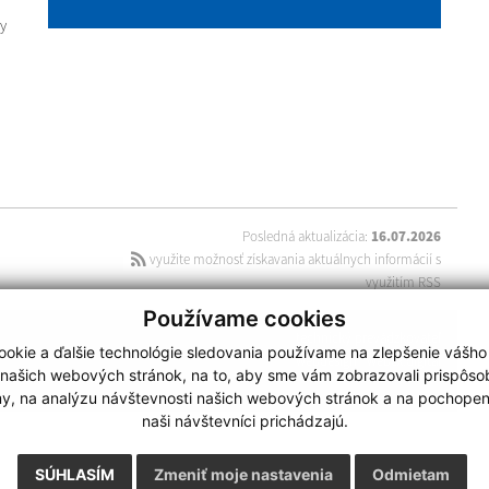
y
Posledná aktualizácia:
16.07.2026
využite možnosť získavania aktuálnych informácií s
využitím RSS
Používame cookies
technický prevádzkovateľ
okie a ďalšie technológie sledovania používame na zlepšenie vášho
webdesign
|
webex.digital
 našich webových stránok, na to, aby sme vám zobrazovali prispôs
my, na analýzu návštevnosti našich webových stránok a na pochopeni
naši návštevníci prichádzajú.
SÚHLASÍM
Zmeniť moje nastavenia
Odmietam