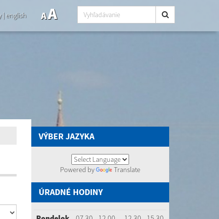
A
A
y
|
english
VÝBER JAZYKA
Powered by
Translate
ÚRADNÉ HODINY
Pondelok
07.30 - 12.00
12.30 - 15.30