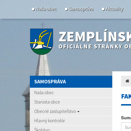
Naša obec
Samospráva
Aktuality
ZEMPLÍNS
OFICIÁLNE STRÁNKY O
SAMOSPRÁVA
Naša obec
FA
Starosta obce
Obecné zastupiteľstvo
Suma
Hlavný kontrolór
Školstvo