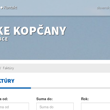
Kontakt
slovensk
KE KOPČANY
BCE
Faktúry
KTÚRY
 od:
Suma do:
Rok: