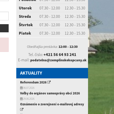
Utorok
07.30 - 12.00
12.30 - 15.30
Streda
07.30 - 12.00
12.30 - 15.30
Štvrtok
07.30 - 12.00
12.30 - 15.30
Piatok
07.30 - 12.00
12.30 - 15.30
Obedňajšia prestávka:
12:00 - 12:30
Tel. číslo:
+421 56 64 93 241
E-mail:
podatelna@zemplinskekopcany.sk
AKTUALITY
Referendum 2026
06.07.2026
Voľby do orgánov samosprávy obcí 2026
29.06.2026
Oznámenie o zverejnení e-mailovej adresy