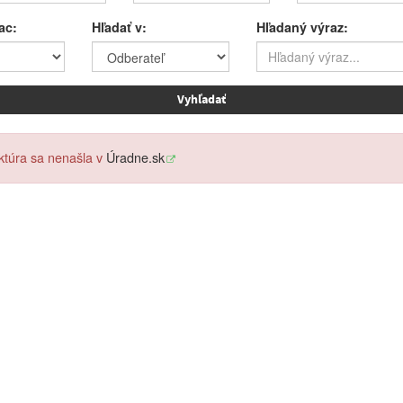
ac:
Hľadať v:
Hľadaný výraz:
ktúra sa nenašla v
Úradne.sk