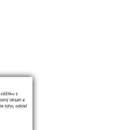
 zážitku z
obený obsah a
e toho, odkiaľ