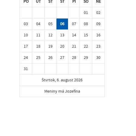
PO
UT
ST
ŠT
PI
SO
NE
01
02
03
04
05
06
07
08
09
10
11
12
13
14
15
16
17
18
19
20
21
22
23
24
25
26
27
28
29
30
31
Štvrtok, 6. august 2026
Meniny má Jozefína