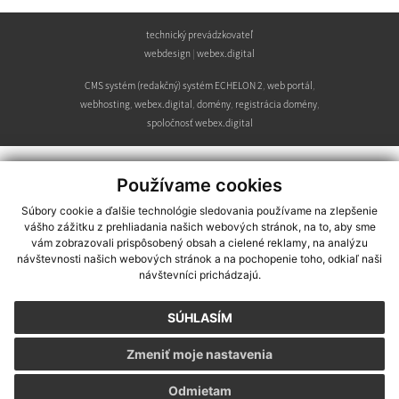
technický prevádzkovateľ
webdesign
|
webex.digital
CMS systém (redakčný) systém ECHELON 2
,
web portál
,
webhosting
,
webex.digital
,
domény
,
registrácia domény
,
spoločnosť webex.digital
Používame cookies
Súbory cookie a ďalšie technológie sledovania používame na zlepšenie
vášho zážitku z prehliadania našich webových stránok, na to, aby sme
vám zobrazovali prispôsobený obsah a cielené reklamy, na analýzu
návštevnosti našich webových stránok a na pochopenie toho, odkiaľ naši
návštevníci prichádzajú.
SÚHLASÍM
Zmeniť moje nastavenia
Odmietam