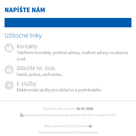
NAPÍŠTE NÁM
Užitočné linky
Kontakty
Telefónne kontakty, poštové adresy, mailové adresy na obecný
úrad.
Dôležité tel. čísla
Hasiči, polícia, záchranka...
E-služby
Elektronické služby pre občanov a podnikateľov
Posledná aktualizácia:
16.07.2026
využite možnosť získavania aktuálnych informácií s využitím RSS
Mapa stránok
|
Vytlačiť stránku
Vyhlásenie o prístupnosti
|
Autorské práva