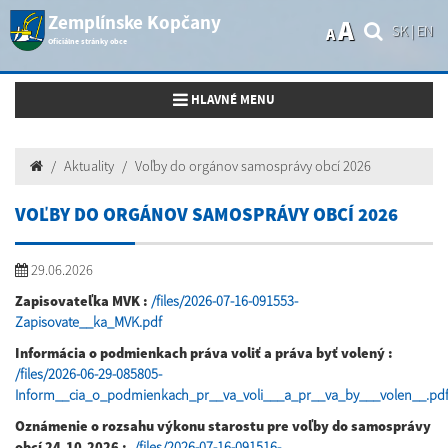
Zemplínske Kopčany
A
SK
|
EN
A
Oficiálne stránky obce
Toggle navigation
HLAVNÉ MENU
Aktuality
Voľby do orgánov samosprávy obcí 2026
VOĽBY DO ORGÁNOV SAMOSPRÁVY OBCÍ 2026
29.06.2026
Zapisovateľka MVK :
/files/2026-07-16-091553-
Zapisovate__ka_MVK.pdf
Informácia o podmienkach práva voliť a práva byť volený :
/files/2026-06-29-085805-
Inform__cia_o_podmienkach_pr__va_voli___a_pr__va_by___volen__.pd
Oznámenie o rozsahu výkonu starostu pre voľby do samosprávy
obcí 24.10.2026 :
_
/files/2026-07-16-091516-