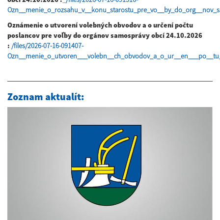
Ozn__menie_o_rozsahu_v__konu_starostu_pre_vo__by_do_org__nov_
Oznámenie o utvorení volebných obvodov a o určení počtu
poslancov pre voľby do orgánov samosprávy obcí 24.10.2026
:
/files/2026-07-16-091407-
Ozn__menie_o_utvoren___volebn__ch_obvodov_a_o_ur__en___po__tu_
Zoznam aktualít: