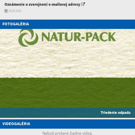
Oznámenie o zverejnení e-mailovej adresy
29.06.2026
FOTOGALÉRIA
Triedenie odpadu
VIDEOGALÉRIA
Neboli pridané žiadne videá.