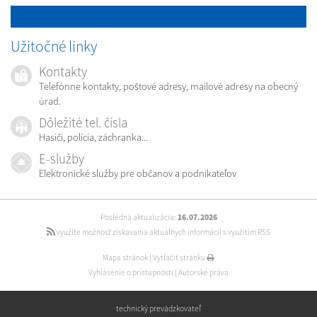
Užitočné linky
Kontakty
Telefónne kontakty, poštové adresy, mailové adresy na obecný
úrad.
Dôležité tel. čísla
Hasiči, polícia, záchranka...
E-služby
Elektronické služby pre občanov a podnikateľov
Posledná aktualizácia:
16.07.2026
využite možnosť získavania aktuálnych informácií s využitím RSS
Mapa stránok
|
Vytlačiť stránku
Vyhlásenie o prístupnosti
|
Autorské práva
technický prevádzkovateľ