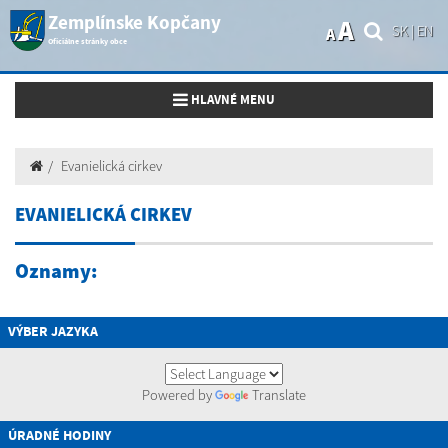
Zemplínske Kopčany
A
SK
|
EN
A
Oficiálne stránky obce
Toggle navigation
HLAVNÉ MENU
Evanielická cirkev
EVANIELICKÁ CIRKEV
Oznamy:
VÝBER JAZYKA
Powered by
Translate
ÚRADNÉ HODINY