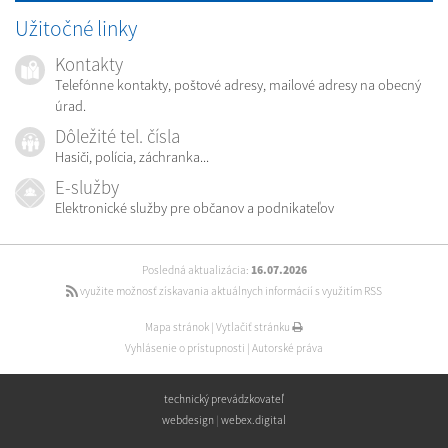
Užitočné linky
Kontakty
Telefónne kontakty, poštové adresy, mailové adresy na obecný
úrad.
Dôležité tel. čísla
Hasiči, polícia, záchranka...
E-služby
Elektronické služby pre občanov a podnikateľov
Posledná aktualizácia:
16.07.2026
využite možnosť získavania aktuálnych informácií s využitím RSS
Mapa stránok
|
Vytlačiť stránku
Vyhlásenie o prístupnosti
|
Autorské práva
technický prevádzkovateľ
webdesign
|
webex.digital