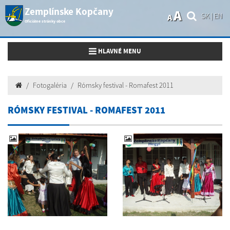
Zemplínske Kopčany
A
SK
|
EN
A
Oficiálne stránky obce
Toggle navigation
HLAVNÉ MENU
Fotogaléria
Rómsky festival - Romafest 2011
RÓMSKY FESTIVAL - ROMAFEST 2011