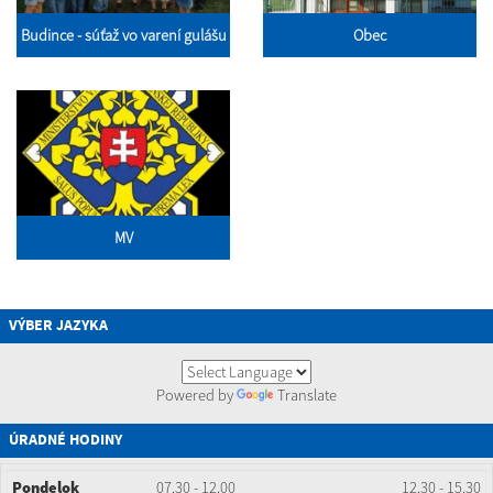
Budince - súťaž vo varení gulášu
Obec
MV
VÝBER JAZYKA
Powered by
Translate
ÚRADNÉ HODINY
Pondelok
07.30 - 12.00
12.30 - 15.30