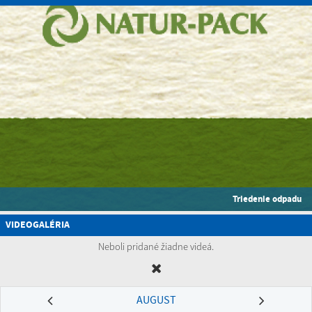
Triedenie odpadu
VIDEOGALÉRIA
Neboli pridané žiadne videá.
AUGUST