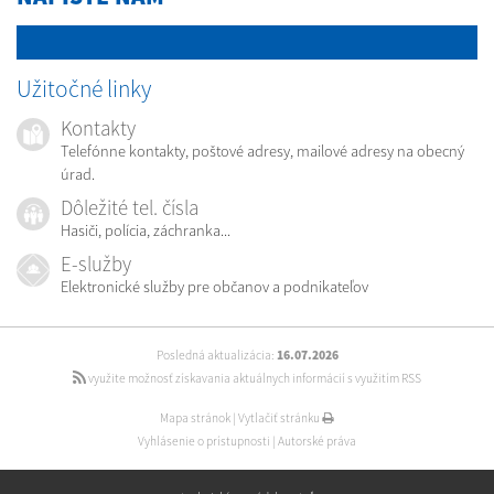
Užitočné linky
Kontakty
Telefónne kontakty, poštové adresy, mailové adresy na obecný
úrad.
Dôležité tel. čísla
Hasiči, polícia, záchranka...
E-služby
Elektronické služby pre občanov a podnikateľov
Posledná aktualizácia:
16.07.2026
využite možnosť získavania aktuálnych informácií s využitím RSS
Mapa stránok
|
Vytlačiť stránku
Vyhlásenie o prístupnosti
|
Autorské práva