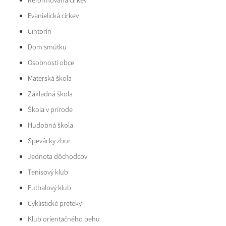
Reformovaná cirkev
Evanielická cirkev
Cintorín
Dom smútku
Osobnosti obce
Materská škola
Základná škola
Škola v prírode
Hudobná škola
Spevácky zbor
Jednota dôchodcov
Tenisový klub
Futbalový klub
Cyklistické preteky
Klub orientačného behu