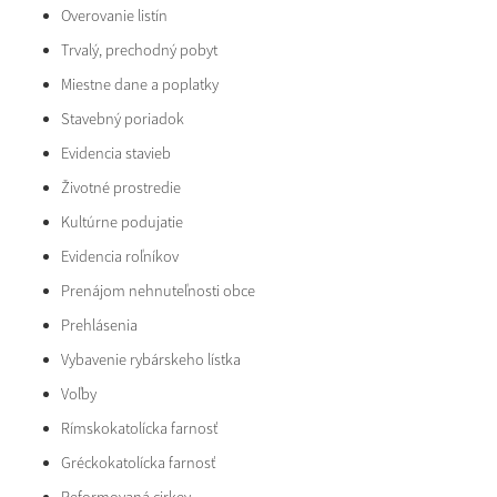
Overovanie listín
Trvalý, prechodný pobyt
Miestne dane a poplatky
Stavebný poriadok
Evidencia stavieb
Životné prostredie
Kultúrne podujatie
Evidencia roľníkov
Prenájom nehnuteľnosti obce
Prehlásenia
Vybavenie rybárskeho lístka
Voľby
Rímskokatolícka farnosť
Gréckokatolícka farnosť