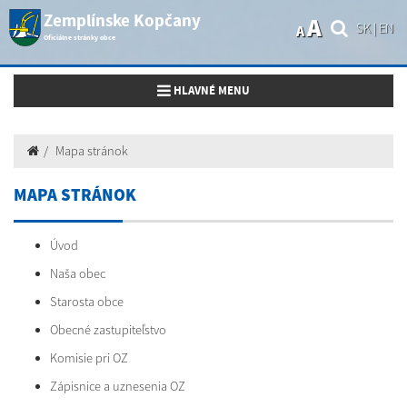
Zemplínske Kopčany
A
SK
|
EN
A
Oficiálne stránky obce
Toggle navigation
HLAVNÉ MENU
Mapa stránok
MAPA STRÁNOK
Úvod
Naša obec
Starosta obce
Obecné zastupiteľstvo
Komisie pri OZ
Zápisnice a uznesenia OZ